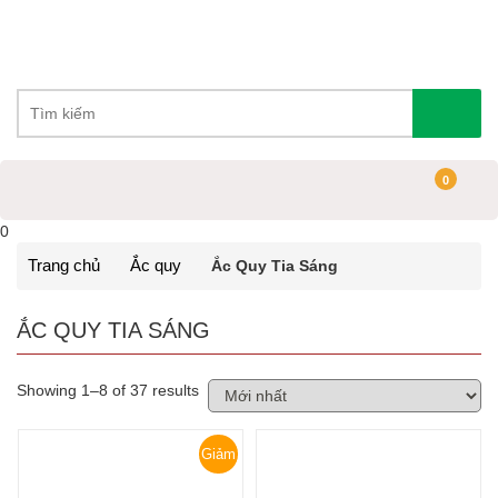
0
0
Trang chủ
Ắc quy
Ắc Quy Tia Sáng
ẮC QUY TIA SÁNG
Showing 1–8 of 37 results
Giảm
giá!