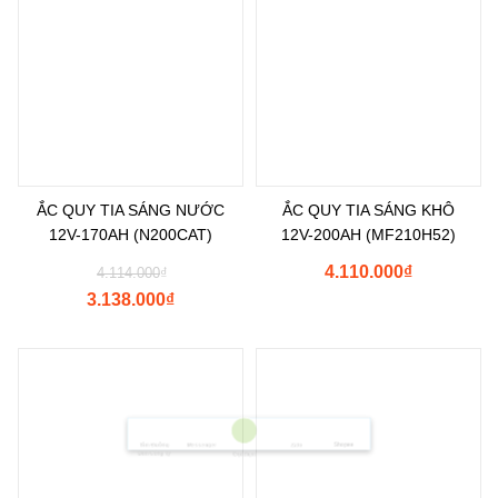
ẮC QUY TIA SÁNG NƯỚC
ẮC QUY TIA SÁNG KHÔ
12V-170AH (N200CAT)
12V-200AH (MF210H52)
4.110.000
₫
4.114.000
₫
3.138.000
₫
Shopee
Tìm Đường
Messenger
Zalo
Đến Công Ty
Gọi điện