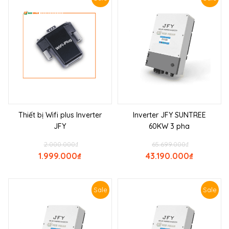
Thiết bị Wifi plus Inverter
Inverter JFY SUNTREE
JFY
60KW 3 pha
2.000.000
₫
65.699.000
₫
1.999.000
₫
43.190.000
₫
Sale
Sale