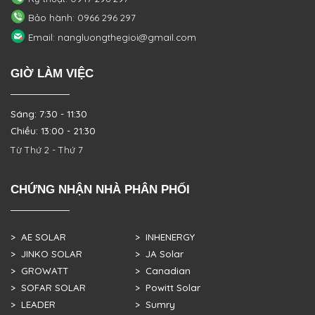
Bảo hành: 0966 296 297
Email: nangluongthegioi@gmail.com
GIỜ LÀM VIỆC
Sáng: 7:30 - 11:30
Chiều: 13:00 - 21:30
Từ Thứ 2 - Thứ 7
CHỨNG NHẬN NHÀ PHÂN PHỐI
> AE SOLAR
> INHENERGY
> JINKO SOLAR
> JA Solar
> GROWATT
> Canadian
> SOFAR SOLAR
> Powitt Solar
> LEADER
> Sumry