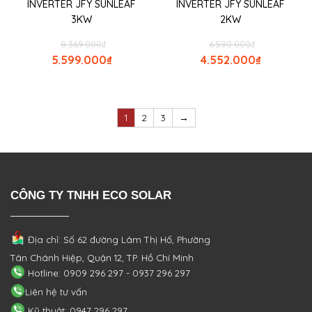
INVERTER JFY SUNLEAF
INVERTER JFY SUNLEAF
3KW
2KW
8.369.000
₫
6.590.000
₫
5.599.000
₫
4.552.000
₫
1
2
3
→
CÔNG TY TNHH ECO SOLAR
Địa chỉ: Số 62 đường Lâm Thị Hố, Phường
Tân Chánh Hiệp, Quận 12, TP. Hồ Chí Minh
Hotline: 0909 296 297 - 0937 296 297
Liên hệ tư vấn
Kỹ thuật: 0947 296 297