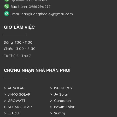
Bảo hành: 0966 296 297
Email: nangluongthegioi@gmail.com
GIỜ LÀM VIỆC
Sáng: 7:30 - 11:30
Chiều: 13:00 - 21:30
Từ Thứ 2 - Thứ 7
CHỨNG NHẬN NHÀ PHÂN PHỐI
> AE SOLAR
> INHENERGY
> JINKO SOLAR
> JA Solar
> GROWATT
> Canadian
> SOFAR SOLAR
> Powitt Solar
> LEADER
> Sumry