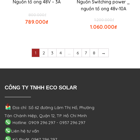
Nguồn tổ ong 48V – 3A
Nguồn Switching power _
nguồn tổ ong 48v-10A
800.000
₫
1.200.000
₫
789.000
₫
1.060.000
₫
1
2
3
4
…
6
7
8
→
CÔNG TY TNHH ECO SOLAR
Địa chỉ: Số 62 đường Lâm Thị Hố, Phường
Tân Chánh Hiệp, Quận 12, TP. Hồ Chí Minh
Hotline: 0909 296 297 - 0937 296 297
Liên hệ tư vấn
Kỹ thuật: 0947 296 297