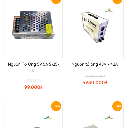
Nguồn Tổ Ong 5V 5A S-25-
Nguồn tổ ong 48V – 42A
5
6.000.000
₫
150.000
₫
5.640.000
₫
99.000
₫
Sale
Sale