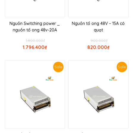
Nguồn Switching power _
Nguồn tổ ong 48V – 15A có
nguồn tổ ong 48v-20A
quạt
1.800.000
₫
900.000
₫
1.796.400
₫
820.000
₫
Sale
Sale