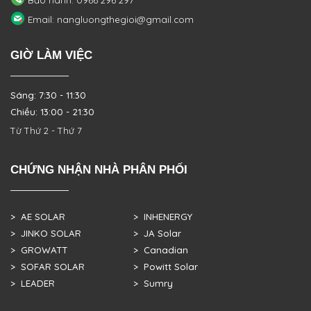
Bảo hành: 0966 296 297
Email: nangluongthegioi@gmail.com
GIỜ LÀM VIỆC
Sáng: 7:30 - 11:30
Chiều: 13:00 - 21:30
Từ Thứ 2 - Thứ 7
CHỨNG NHẬN NHÀ PHÂN PHỐI
> AE SOLAR
> INHENERGY
> JINKO SOLAR
> JA Solar
> GROWATT
> Canadian
> SOFAR SOLAR
> Powitt Solar
> LEADER
> Sumry