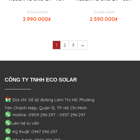
3.000.000
₫
3.000.000
₫
2.990.000
₫
2.590.000
₫
1
2
3
→
CÔNG TY TNHH ECO SOLAR
Địa chỉ: Số 62 đường Lâm Thị Hố, Phường
Tân Chánh Hiệp, Quận 12, TP. Hồ Chí Minh
Hotline: 0909 296 297 - 0937 296 297
Liên hệ tư vấn
Kỹ thuật: 0947 296 297