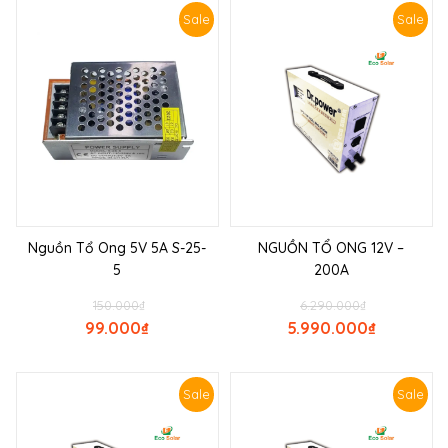
Sale
Sale
Nguồn Tổ Ong 5V 5A S-25-
NGUỒN TỔ ONG 12V –
5
200A
150.000
₫
6.290.000
₫
99.000
₫
5.990.000
₫
Sale
Sale