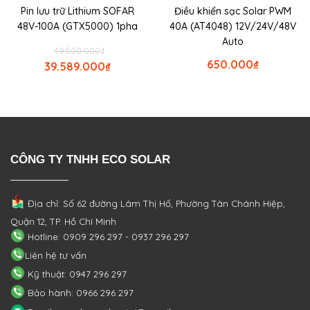
Pin lưu trữ Lithium SOFAR
Điều khiển sạc Solar PWM
48V-100A (GTX5000) 1pha
40A (AT4048) 12V/24V/48V
Auto
49.500.000
₫
650.000
₫
39.589.000
₫
CÔNG TY TNHH ECO SOLAR
Địa chỉ: Số 62 đường Lâm Thị Hố, Phường
Tân Chánh Hiệp,
Quận 12, TP. Hồ Chí Minh
Hotline: 0909 296 297 - 0937 296 297
Liên hệ tư vấn
Kỹ thuật: 0947 296 297
Bảo hành: 0966 296 297