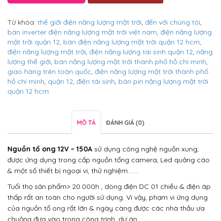
Từ khóa:
thế giới điện năng lượng mặt trời
,
đến với chúng tôi
,
bán inverter điện năng lượng mặt trời việt nam
,
điện năng lượng
mặt trời quận 12
,
bán điện năng lượng mặt trời quận 12 hcm
,
điện năng lượng mặt trời
,
điện năng lượng tái sinh quận 12
,
năng
lượng thế giới
,
bán năng lượng mặt trời thành phố hồ chí minh
,
giao hàng trên toàn quốc
,
điện năng lượng mặt trời thành phố
hồ chí minh
,
quận 12
,
điện tái sinh
,
bán pin năng lượng mặt trời
quận 12 hcm
MÔ TẢ
ĐÁNH GIÁ (0)
Nguồn tổ ong 12V
– 150A
sử dụng công nghệ nguồn xung,
được ứng dụng trong cấp nguồn tổng camera, Led quảng cáo
& một số thiết bị ngoại vi, thử nghiệm…….
Tuổi thọ sản phẩm> 20.000h , dòng điện DC 01 chiều & điện áp
thấp rất an toàn cho người sử dụng. Vì vậy, phạm vi ứng dụng
của nguồn tổ ong rất lớn & ngày càng được các nhà thầu ưa
chuộng đưa vào trong công trình, dự án.