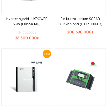
Inverter hybrid LUXPOWER
Pin lưu trữ Lithium SOFAR
5KW (LXP-5K MG)
17.5KW 3 pha (GTX3000-H7)
200.690.000
₫
34.000.000
₫
26.500.000
₫
Sale