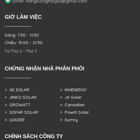
Email: nangluongthegioi@gmail.com
GIỜ LÀM VIỆC
Sáng: 7:30 - 11:30
Chiều: 13:00 - 21:30
Từ Thứ 2 - Thứ 7
CHỨNG NHẬN NHÀ PHÂN PHỐI
> AE SOLAR
> INHENERGY
> JINKO SOLAR
> JA Solar
> GROWATT
> Canadian
> SOFAR SOLAR
> Powitt Solar
> LEADER
> Sumry
CHÍNH SÁCH CÔNG TY