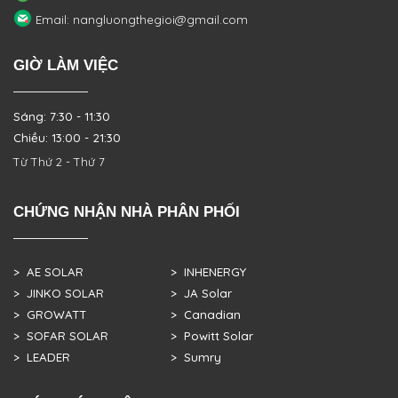
Email: nangluongthegioi@gmail.com
GIỜ LÀM VIỆC
Sáng: 7:30 - 11:30
Chiều: 13:00 - 21:30
Từ Thứ 2 - Thứ 7
CHỨNG NHẬN NHÀ PHÂN PHỐI
> AE SOLAR
> INHENERGY
> JINKO SOLAR
> JA Solar
> GROWATT
> Canadian
> SOFAR SOLAR
> Powitt Solar
> LEADER
> Sumry