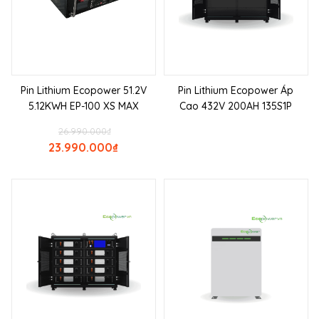
Pin Lithium Ecopower 51.2V
Pin Lithium Ecopower Áp
5.12KWH EP-100 XS MAX
Cao 432V 200AH 135S1P
26.990.000
₫
23.990.000
₫