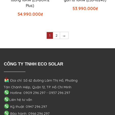
tường 10KW (ES-BOX12
gắn tủ 10KW (ESS-10240)
Plus)
53.990.000
₫
54.990.000
₫
1
2
→
CÔNG TY TNHH ECO SOLAR
Địa chỉ: Số 62 đường Lâm Thị Hố, Phường
Tân Chánh Hiệp, Quận 12, TP. Hồ Chí Minh
Hotline: 0909 296 297 - 0937 296 297
Liên hệ tư vấn
Kỹ thuật: 0947 296 297
Bảo hành: 0966 296 297