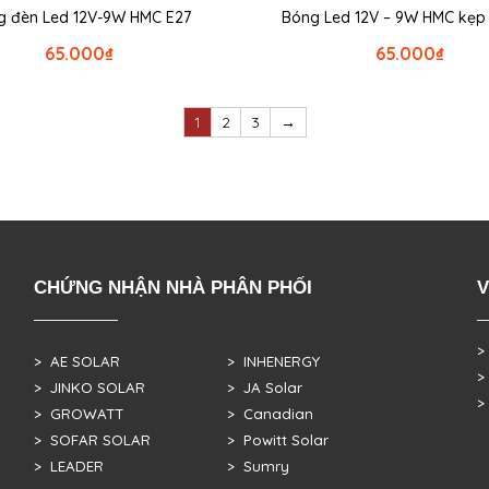
 đèn Led 12V-9W HMC E27
Bóng Led 12V – 9W HMC kẹp c
65.000
₫
65.000
₫
1
2
3
→
CHỨNG NHẬN NHÀ PHÂN PHỐI
V
>
> AE SOLAR
> INHENERGY
>
> JINKO SOLAR
> JA Solar
>
> GROWATT
> Canadian
> SOFAR SOLAR
> Powitt Solar
> LEADER
> Sumry