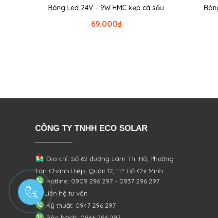
Bóng Led 24V – 9W HMC kẹp cá sấu
Bóng
69.000
₫
CÔNG TY TNHH ECO SOLAR
Địa chỉ: Số 62 đường Lâm Thị Hố, Phường
Tân Chánh Hiệp, Quận 12, TP. Hồ Chí Minh
Hotline: 0909 296 297 - 0937 296 297
Liên hệ tư vấn
Kỹ thuật: 0947 296 297
Bảo hành: 0966 296 297