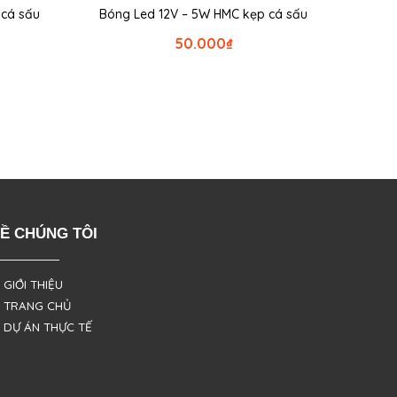
á sấu
Bóng Led 12V – 5W HMC kẹp cá sấu
50.000
₫
Ề CHÚNG TÔI
 GIỚI THIỆU
 TRANG CHỦ
 DỰ ÁN THỰC TẾ