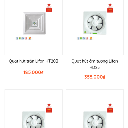
Quạt hút trần Lifan HT20B
Quạt hút âm tường Lifan
HD25
185.000
₫
355.000
₫