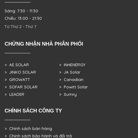
Sáng: 7:30 - 11:30
Chiều: 13:00 - 21:30
Từ Thứ 2 - Thứ 7
CHỨNG NHẬN NHÀ PHÂN PHỐI
> AE SOLAR
> INHENERGY
> JINKO SOLAR
> JA Solar
> GROWATT
> Canadian
> SOFAR SOLAR
> Powitt Solar
> LEADER
> Sumry
CHÍNH SÁCH CÔNG TY
> Chính sách bán hàng
> Chính sách bảo hành và đổi trả