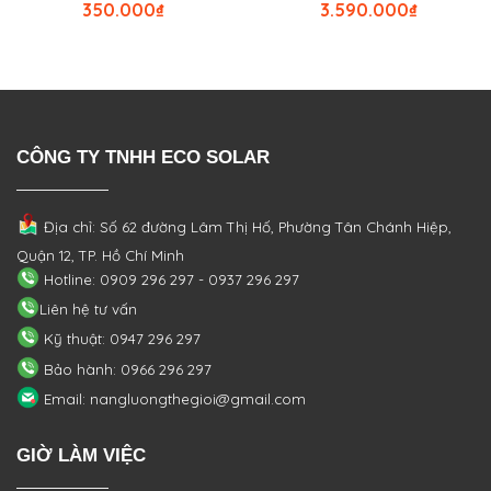
350.000
₫
3.590.000
₫
CÔNG TY TNHH ECO SOLAR
Địa chỉ: Số 62 đường Lâm Thị Hố, Phường
Tân Chánh Hiệp,
Quận 12, TP. Hồ Chí Minh
Hotline: 0909 296 297 - 0937 296 297
Liên hệ tư vấn
Kỹ thuật: 0947 296 297
Bảo hành: 0966 296 297
Email: nangluongthegioi@gmail.com
GIỜ LÀM VIỆC