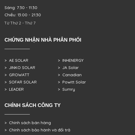
Sáng: 7:30 - 11:30
Chiều: 13:00 - 21:30
Từ Thứ 2 - Thứ 7
CHỨNG NHẬN NHÀ PHÂN PHỐI
> AE SOLAR
> INHENERGY
> JINKO SOLAR
> JA Solar
> GROWATT
> Canadian
> SOFAR SOLAR
> Powitt Solar
> LEADER
> Sumry
CHÍNH SÁCH CÔNG TY
> Chính sách bán hàng
> Chính sách bảo hành và đổi trả