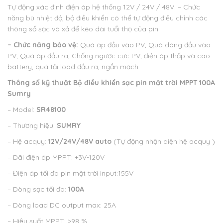
Tự động xác định điện áp hệ thống 12V / 24V / 48V.
– Chức
năng bù nhiệt độ, bộ điều khiển có thể tự động điều chỉnh các
thông số sạc và xả để kéo dài tuổi thọ của pin.
– Chức năng bảo vệ:
Quá áp đầu vào PV, Quá dòng đầu vào
PV, Quá áp đầu ra, Chống ngược cực PV, điện áp thấp và cao
battery, quá tải load đầu ra, ngắn mạch
Thông số kỹ thuật
Bộ điều khiển sạc pin mặt trời MPPT 100A
Sumry
– Model:
SR48100
– Thương hiệu:
SUMRY
– Hệ acquy:
12V/24V/48V auto
(Tự động nhận diện hệ acquy )
– Dãi điện áp MPPT: +3V-120V
– Điện áp tối đa pin mặt trời input:155V
– Dòng sạc tối đa:
100A
– Dòng load DC output max: 25A
– Hiệu suất MPPT: >98 %