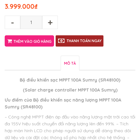
3.999.000
₫
-
+
THANH TOÁN NGAY
THÊM VÀO GIỎ HÀNG
MÔ TẢ
Bộ điều khiển sạc MPPT 100A Sumry (SR48100)
(Solar charge controller MPPT 100A Sumry)
Ưu điểm của
Bộ điều khiển sạc năng lượng MPPT 100A
Sumry (SR48100)
– Công nghệ MPPT điện áp đầu vào năng lượng mặt trời cao tối
đa 155V hiệu suất chuyển đổi năng lượng lên đến 99%.
– Tích
hợp màn hình LCD cho phép người sử dụng dễ dàng theo dõi
dữ liệu và cài đặt các thông số phù hợp nhất cho hệ thống.
–