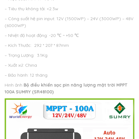
– Tiêu thụ không tải: <2.3w
– Công suất hệ pin input: 12V (1500WP) – 24V (3000WP) – 48V
(6000WP)
– Nhiệt độ hoạt động: -20 ℃ ~ +50 ℃
– Kích Thước: 292 * 207 * 87mm
– Trọng Lượng: 3.1Kg
– Xuất xứ: China
– Bảo hành: 12 tháng
Hình ảnh
Bộ điều khiển sạc pin năng lượng mặt trời MPPT
100A
SUMRY (
SR48100)