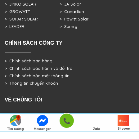
> JINKO SOLAR
> JA Solar
> GROWATT
> Canadian
> SOFAR SOLAR
> Powitt Solar
> LEADER
> Sumry
CHÍNH SÁCH CÔNG TY
> Chính sách bán hàng
> Chính sách bảo hành và đổi trả
> Chính sách bảo mật thông tin
> Thông tin chuyển khoản
VỀ CHÚNG TÔI
> GIỚI THIỆU
> TRANG CHỦ
Shopee
Tìm Đường
Messenger
Zalo
> DỰ ÁN THỰC TẾ
Đến Công Ty
Gọi điện