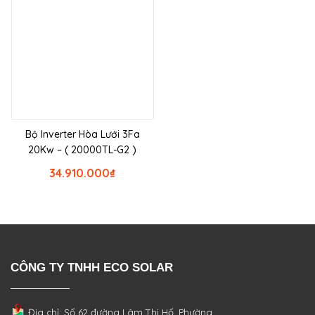
Bộ Inverter Hòa Lưới 3Fa
20Kw – ( 20000TL-G2 )
34.910.000
₫
CÔNG TY TNHH ECO SOLAR
Địa chỉ: Số 62 đường Lâm Thị Hố, Phường