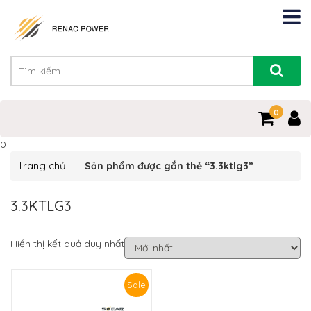
0
0
Trang chủ
Sản phẩm được gắn thẻ “3.3ktlg3”
3.3KTLG3
Hiển thị kết quả duy nhất
Sale