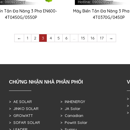
ến Tần Đa Năng 3 Pha EN600-
Máy Biến Tần Đa Năng 3 Pha
4T0450G/0550P
4T0370G/0450P
←
1
2
3
4
5
6
…
15
16
17
→
CHỨNG NHẬN NHÀ PHÂN PHỐI
V
>
> AE SOLAR
> INHENERGY
>
> JINKO SOLAR
> JA Solar
>
> GROWATT
> Canadian
> SOFAR SOLAR
> Powitt Solar
> LEADER
> Sumry