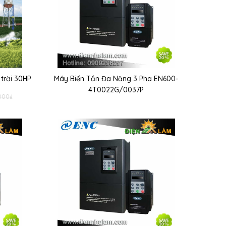
trời 30HP
Máy Biến Tần Đa Năng 3 Pha EN600-
4T0022G/0037P
000
₫