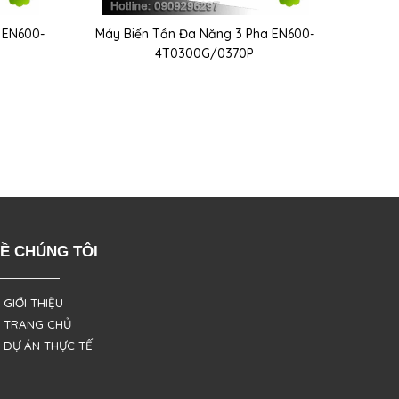
 EN600-
Máy Biến Tần Đa Năng 3 Pha EN600-
4T0300G/0370P
Ề CHÚNG TÔI
 GIỚI THIỆU
 TRANG CHỦ
 DỰ ÁN THỰC TẾ