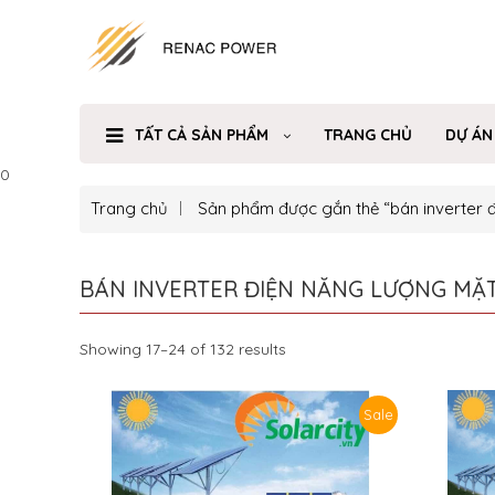
TẤT CẢ SẢN PHẨM
TRANG CHỦ
DỰ ÁN
0
Trang chủ
Sản phẩm được gắn thẻ “bán inverter đ
BÁN INVERTER ĐIỆN NĂNG LƯỢNG MẶT
Showing 17–24 of 132 results
Sale