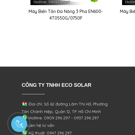
Máy Biến Tần Đa Năng 3 Pha EN600-
Máy Bi
4T0550G/0750P
CÔNG TY TNHH ECO SOLAR
Địa chỉ: Số 62 đường Lâm Thị Hố, Phường
Tân Chánh Hiệp, Quận 12, TP. Hồ Chí Minh
Hotline: 0909 296 297 - 0937 296 297
Liên hệ tư vấn
Kỹ thuật: 0947 296 297