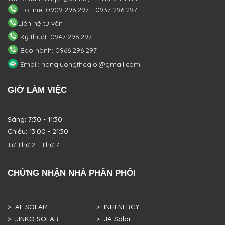
Hotline: 0909 296 297 - 0937 296 297
Liên hệ tư vấn
Kỹ thuật: 0947 296 297
Bảo hành: 0966 296 297
Email: nangluongthegioi@gmail.com
GIỜ LÀM VIỆC
Sáng: 7:30 - 11:30
Chiều: 13:00 - 21:30
Từ Thứ 2 - Thứ 7
CHỨNG NHẬN NHÀ PHÂN PHỐI
> AE SOLAR
> INHENERGY
> JINKO SOLAR
> JA Solar