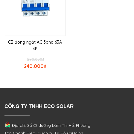
CB đóng ngắt AC 3pha 63A
4P
290.000
₫
240.000
₫
CÔNG TY TNHH ECO SOLAR
Địa chỉ: Số 62 đường Lâm Thị Hố, Phường
Tân Chánh Hiệp, Quận 12, TP. Hồ Chí Minh