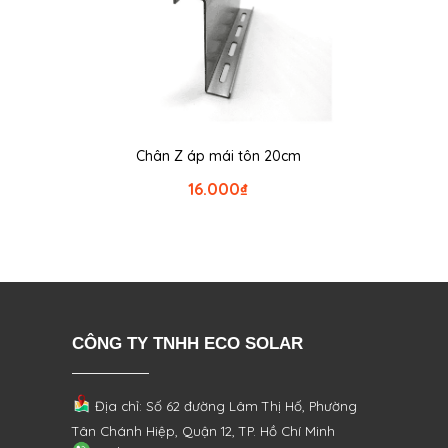
Chân Z áp mái tôn 20cm
16.000
₫
CÔNG TY TNHH ECO SOLAR
Địa chỉ: Số 62 đường Lâm Thị Hố, Phường
Tân Chánh Hiệp, Quận 12, TP. Hồ Chí Minh