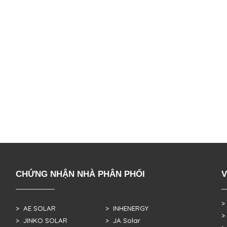
CHỨNG NHẬN NHÀ PHÂN PHỐI
V
>
> AE SOLAR
> INHENERGY
>
> JINKO SOLAR
> JA Solar