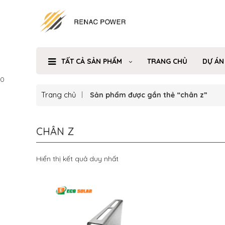
TẤT CẢ SẢN PHẨM
TRANG CHỦ
DỰ ÁN
0
Trang chủ
Sản phẩm được gắn thẻ “chân z”
CHÂN Z
Hiển thị kết quả duy nhất