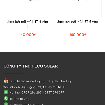
Jack kết nối MC4 4T 4 vào
Jack kết nối MC4 5T 5 vào
1
1
140.000
₫
160.000
₫
CÔNG TY TNHH ECO SOLAR
Địa chỉ: Số 62 đường Lâm Thị Hố, Phường
Tân Chánh Hiệp, Quận 12, TP. Hồ Chí Minh
Hotline: 0909 296 297 - 0937 296 297
Liên hệ tư vấn