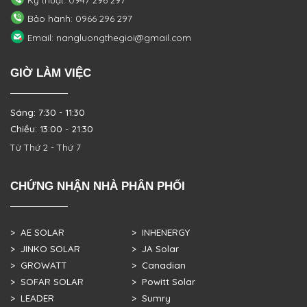
Kỹ thuật: 0947 296 297
Bảo hành: 0966 296 297
Email: nangluongthegioi@gmail.com
GIỜ LÀM VIỆC
Sáng: 7:30 - 11:30
Chiều: 13:00 - 21:30
Từ Thứ 2 - Thứ 7
CHỨNG NHẬN NHÀ PHÂN PHỐI
> AE SOLAR
> INHENERGY
> JINKO SOLAR
> JA Solar
> GROWATT
> Canadian
> SOFAR SOLAR
> Powitt Solar
> LEADER
> Sumry