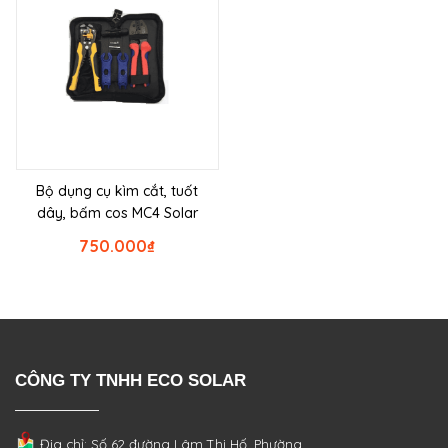
Bộ dụng cụ kìm cắt, tuốt
dây, bấm cos MC4 Solar
750.000
₫
CÔNG TY TNHH ECO SOLAR
Địa chỉ: Số 62 đường Lâm Thị Hố, Phường