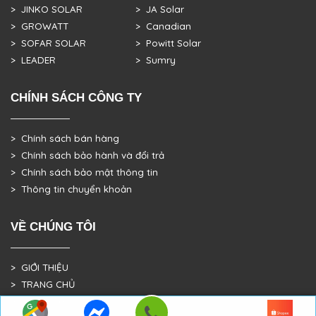
> JINKO SOLAR
> JA Solar
> GROWATT
> Canadian
> SOFAR SOLAR
> Powitt Solar
> LEADER
> Sumry
CHÍNH SÁCH CÔNG TY
> Chính sách bán hàng
> Chính sách bảo hành và đổi trả
> Chính sách bảo mật thông tin
> Thông tin chuyển khoản
VỀ CHÚNG TÔI
> GIỚI THIỆU
> TRANG CHỦ
> DỰ ÁN THỰC TẾ