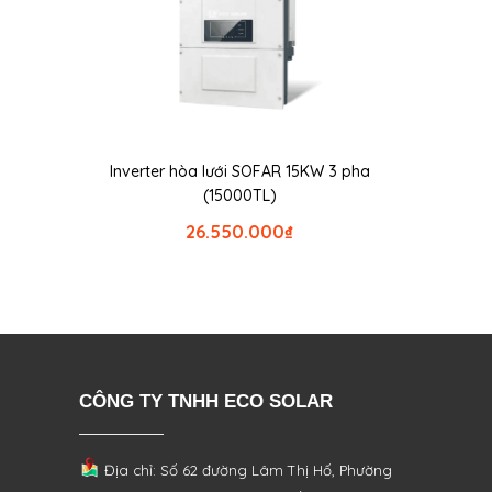
Inverter hòa lưới SOFAR 15KW 3 pha
(15000TL)
26.550.000
₫
CÔNG TY TNHH ECO SOLAR
Địa chỉ: Số 62 đường Lâm Thị Hố, Phường