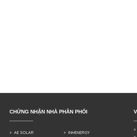
CHỨNG NHẬN NHÀ PHÂN PHỐI
V
>
> AE SOLAR
> INHENERGY
>