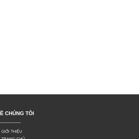
Ề CHÚNG TÔI
 GIỚI THIỆU
 TRANG CHỦ