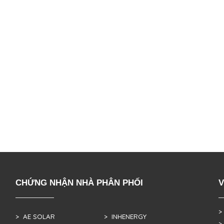
CHỨNG NHẬN NHÀ PHÂN PHỐI
V
>
> AE SOLAR
> INHENERGY
>