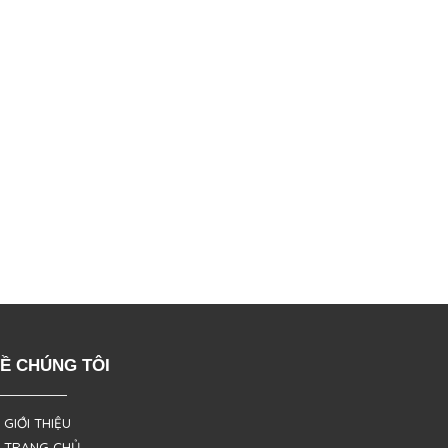
Ề CHÚNG TÔI
 GIỚI THIỆU
 TRANG CHỦ