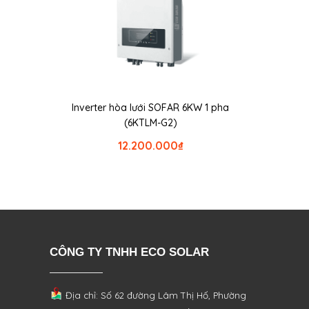
Inverter hòa lưới SOFAR 6KW 1 pha
(6KTLM-G2)
12.200.000
₫
CÔNG TY TNHH ECO SOLAR
Địa chỉ: Số 62 đường Lâm Thị Hố, Phường