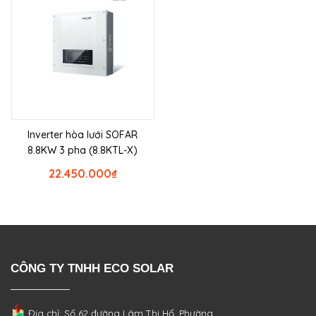
Inverter hòa lưới SOFAR
8.8KW 3 pha (8.8KTL-X)
22.450.000
₫
CÔNG TY TNHH ECO SOLAR
Địa chỉ: Số 62 đường Lâm Thị Hố, Phường