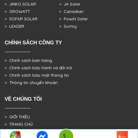
> JINKO SOLAR
> JA Solar
> GROWATT
> Canadian
> SOFAR SOLAR
> Powitt Solar
> LEADER
> Sumry
CHÍNH SÁCH CÔNG TY
> Chính sách bán hàng
> Chính sách bảo hành và đổi trả
> Chính sách bảo mật thông tin
> Thông tin chuyển khoản
VỀ CHÚNG TÔI
> GIỚI THIỆU
> TRANG CHỦ
> DỰ ÁN THỰC TẾ