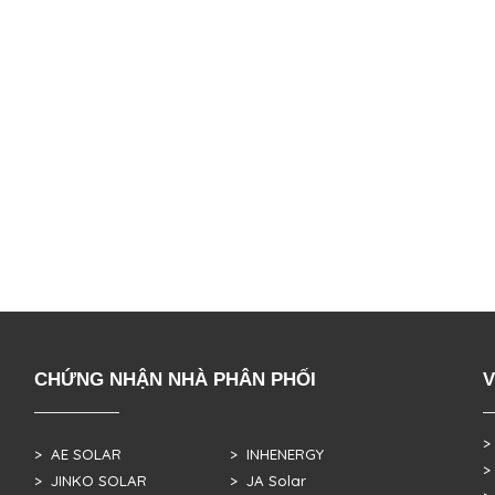
CHỨNG NHẬN NHÀ PHÂN PHỐI
V
>
> AE SOLAR
> INHENERGY
>
> JINKO SOLAR
> JA Solar