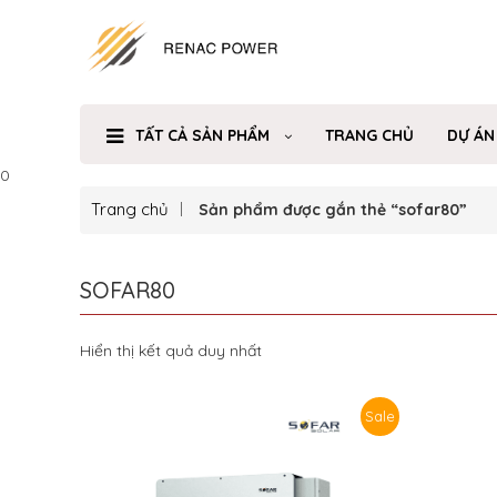
TẤT CẢ SẢN PHẨM
TRANG CHỦ
DỰ ÁN
0
Trang chủ
Sản phẩm được gắn thẻ “sofar80”
SOFAR80
Hiển thị kết quả duy nhất
Sale