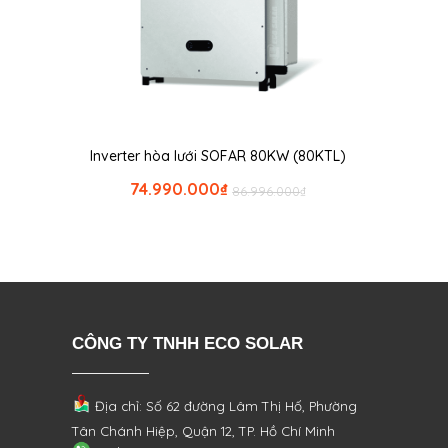
Inverter hòa lưới SOFAR 80KW (80KTL)
74.990.000
₫
86.996.000
₫
CÔNG TY TNHH ECO SOLAR
Địa chỉ: Số 62 đường Lâm Thị Hố, Phường
Tân Chánh Hiệp, Quận 12, TP. Hồ Chí Minh