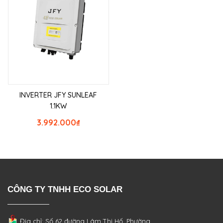
INVERTER JFY SUNLEAF
1.1KW
3.992.000
₫
CÔNG TY TNHH ECO SOLAR
Địa chỉ: Số 62 đường Lâm Thị Hố, Phường