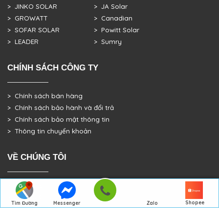
> JINKO SOLAR
> JA Solar
> GROWATT
> Canadian
> SOFAR SOLAR
> Powitt Solar
> LEADER
> Sumry
CHÍNH SÁCH CÔNG TY
> Chính sách bán hàng
> Chính sách bảo hành và đổi trả
> Chính sách bảo mật thông tin
> Thông tin chuyển khoản
VỀ CHÚNG TÔI
> GIỚI THIỆU
> TRANG CHỦ
Shopee
Tìm Đường
Messenger
Zalo
> DỰ ÁN THỰC TẾ
Đến Công Ty
Gọi điện