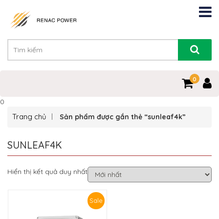
0
0
Trang chủ
Sản phẩm được gắn thẻ “sunleaf4k”
SUNLEAF4K
Hiển thị kết quả duy nhất
Sale