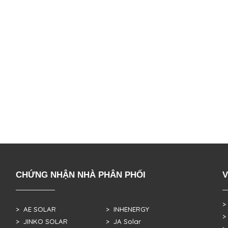
CHỨNG NHẬN NHÀ PHÂN PHỐI
V
>
> AE SOLAR
> INHENERGY
>
> JINKO SOLAR
> JA Solar