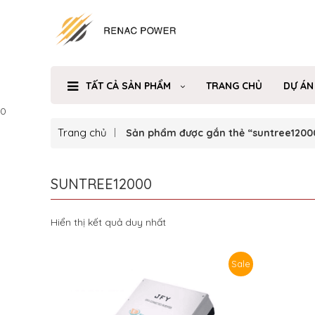
TẤT CẢ SẢN PHẨM
TRANG CHỦ
DỰ ÁN
0
Trang chủ
Sản phẩm được gắn thẻ “suntree1200
SUNTREE12000
Hiển thị kết quả duy nhất
Sale