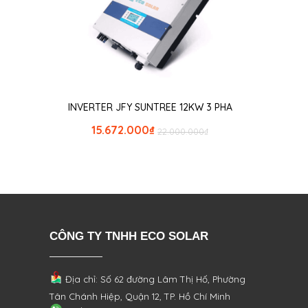
INVERTER JFY SUNTREE 12KW 3 PHA
15.672.000
₫
22.000.000
₫
CÔNG TY TNHH ECO SOLAR
Địa chỉ: Số 62 đường Lâm Thị Hố, Phường
Tân Chánh Hiệp, Quận 12, TP. Hồ Chí Minh