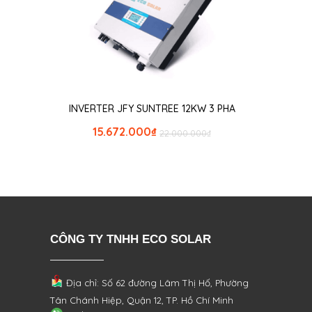
INVERTER JFY SUNTREE 12KW 3 PHA
15.672.000
₫
22.000.000
₫
CÔNG TY TNHH ECO SOLAR
Địa chỉ: Số 62 đường Lâm Thị Hố, Phường
Tân Chánh Hiệp, Quận 12, TP. Hồ Chí Minh