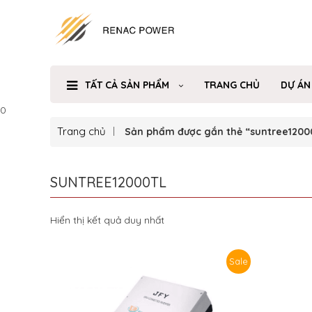
TẤT CẢ SẢN PHẨM
TRANG CHỦ
DỰ ÁN
0
Trang chủ
Sản phẩm được gắn thẻ “suntree12000
SUNTREE12000TL
Hiển thị kết quả duy nhất
Sale