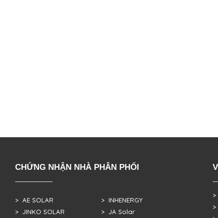
CHỨNG NHẬN NHÀ PHÂN PHỐI
V
>
> AE SOLAR
> INHENERGY
>
> JINKO SOLAR
> JA Solar