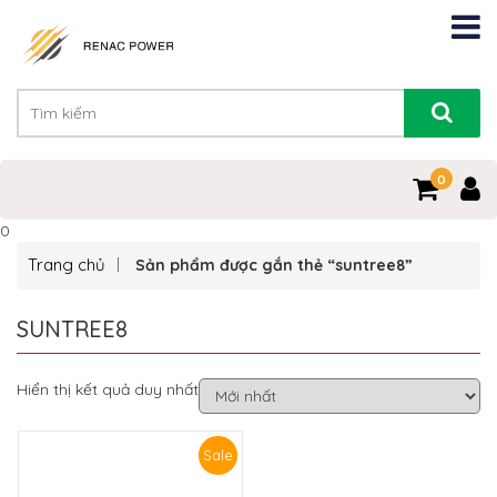
0
0
Trang chủ
Sản phẩm được gắn thẻ “suntree8”
SUNTREE8
Hiển thị kết quả duy nhất
Sale