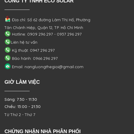
CÔNG TY TNHH ECO SOLAR
Địa chỉ: Số 62 đường Lâm Thị Hố, Phường
Tân Chánh Hiệp, Quận 12, TP. Hồ Chí Minh
Hotline: 0909 296 297 - 0937 296 297
Liên hệ tư vấn
Kỹ thuật: 0947 296 297
Bảo hành: 0966 296 297
Email: nangluongthegioi@gmail.com
GIỜ LÀM VIỆC
Sáng: 7:30 - 11:30
Chiều: 13:00 - 21:30
Từ Thứ 2 - Thứ 7
CHỨNG NHẬN NHÀ PHÂN PHỐI