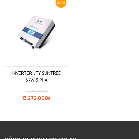
Sale
INVERTER JFY SUNTREE
6KW 3 PHA
16.990.000
₫
13.272.000
₫