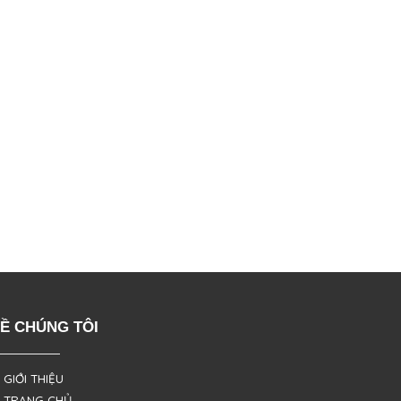
Ề CHÚNG TÔI
 GIỚI THIỆU
 TRANG CHỦ