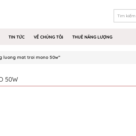
TIN TỨC
VỀ CHÚNG TÔI
THUÊ NĂNG LƯỢNG
g luong mat troi mono 50w”
O 50W