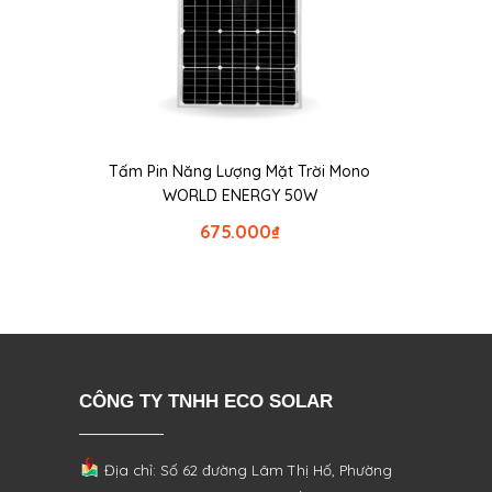
Tấm Pin Năng Lượng Mặt Trời Mono
WORLD ENERGY 50W
675.000
₫
CÔNG TY TNHH ECO SOLAR
Địa chỉ: Số 62 đường Lâm Thị Hố, Phường