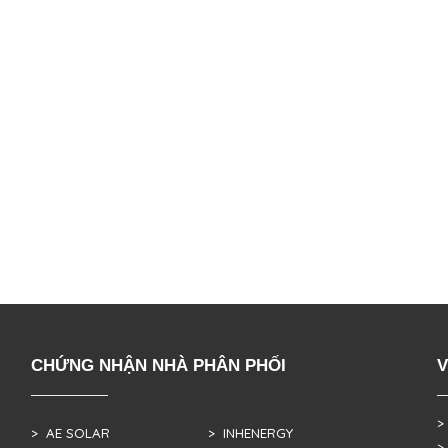
CHỨNG NHẬN NHÀ PHÂN PHỐI
V
>
> AE SOLAR
> INHENERGY
>