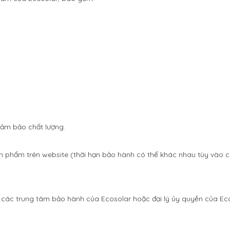
ảm bảo chất lượng.
 phẩm trên website (thời hạn bảo hành có thể khác nhau tùy vào ch
ác trung tâm bảo hành của Ecosolar hoặc đại lý ủy quyền của Eco