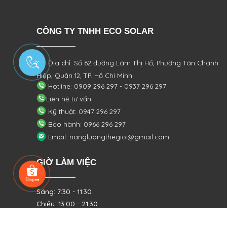
CÔNG TY TNHH ECO SOLAR
Địa chỉ: Số 62 đường Lâm Thị Hố, Phường
Tân Chánh
Hiệp, Quận 12, TP. Hồ Chí Minh
Hotline: 0909 296 297 - 0937 296 297
Liên hệ tư vấn
Kỹ thuật: 0947 296 297
Bảo hành: 0966 296 297
Email: nangluongthegioi@gmail.com
GIỜ LÀM VIỆC
Sáng: 7:30 - 11:30
Chiều: 13:00 - 21:30
Từ Thứ 2 - Thứ 7