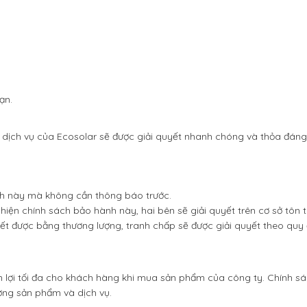
ạn.
 dịch vụ của Ecosolar sẽ được giải quyết nhanh chóng và thỏa đán
nh này mà không cần thông báo trước.
hiện chính sách bảo hành này, hai bên sẽ giải quyết trên cơ sở tôn 
yết được bằng thương lượng, tranh chấp sẽ được giải quyết theo quy
lợi tối đa cho khách hàng khi mua sản phẩm của công ty. Chính s
ợng sản phẩm và dịch vụ.