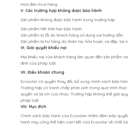
Hóa đơn mua hàng.
V. Các trường hợp không được bảo hành
Sản phẩm không được bảo hành trong trường hợp:
Sản phẩm hết thời hạn bảo hành.
Sản phẩm bị lỗi do khách hàng sử dụng sai hướng dẫn.
Sản phẩm bị hư hỏng do thiên tai, hỏa hoạn, va đập, tai n
VI. Giải quyết khiếu nại
Mọi khiếu nại của khách hàng liên quan đến sản phẩm và
định của pháp luật.
VII. Điều khoản chung
Ecosolar có quyền thay đổi, bổ sung chính sách bảo hà
Trường hợp có tranh chấp phát sinh trong quá trình thực 
quyền và lợi ích của nhau. Trường hợp không thể giải qu
pháp luật.
VIII. Mục đích
Chính sách bảo hành của Ecosolar nhằm đảm bảo quyền 
hành này cũng thể hiện cam kết của Ecosolar về chất lư