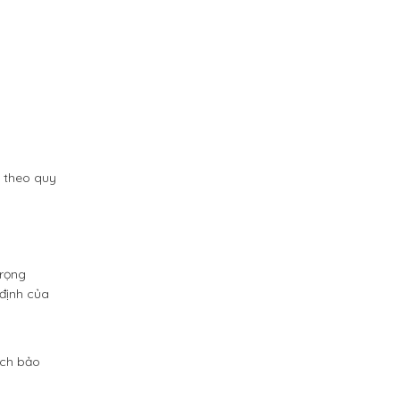
g theo quy
trọng
 định của
ách bảo