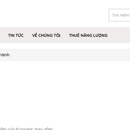
TIN TỨC
VỀ CHÚNG TÔI
THUÊ NĂNG LƯỢNG
 hành
hẩm của Ecosolar, bao gồm: