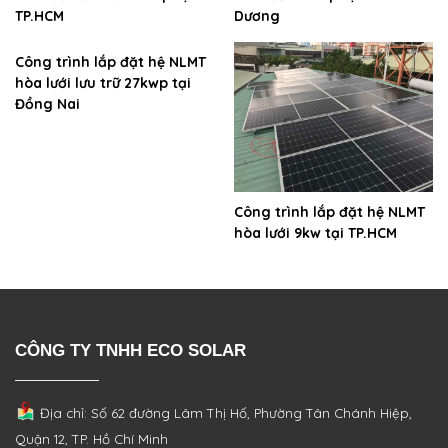
TP.HCM
Dương
Công trình lắp đặt hệ NLMT
hòa lưới lưu trữ 27kwp tại
Đồng Nai
Công trình lắp đặt hệ NLMT
hòa lưới 9kw tại TP.HCM
CÔNG TY TNHH ECO SOLAR
Địa chỉ: Số 62 đường Lâm Thị Hố, Phường
Tân Chánh Hiệp,
Quận 12, TP. Hồ Chí Minh