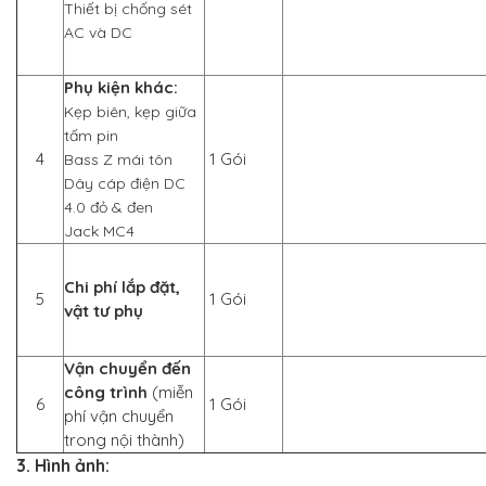
Thiết bị chống sét
AC và DC
Phụ kiện khác:
Kẹp biên, kẹp giữa
tấm pin
4
1 Gói
Bass Z mái tôn
Dây cáp điện DC
4.0 đỏ & đen
Jack MC4
Chi phí lắp đặt,
5
1 Gói
vật tư phụ
Vận chuyển đến
công trình
(miễn
6
1 Gói
phí vận chuyển
trong nội thành)
3. Hình ảnh: