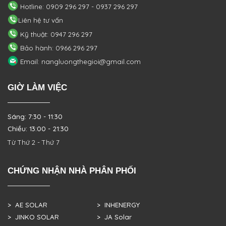
Hotline: 0909 296 297 - 0937 296 297
Liên hệ tư vấn
Kỹ thuật: 0947 296 297
Bảo hành: 0966 296 297
Email: nangluongthegioi@gmail.com
GIỜ LÀM VIỆC
Sáng: 7:30 - 11:30
Chiều: 13:00 - 21:30
Từ Thứ 2 - Thứ 7
CHỨNG NHẬN NHÀ PHÂN PHỐI
> AE SOLAR
> INHENERGY
> JINKO SOLAR
> JA Solar