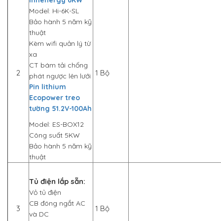
Inhenergy 6KW
Model: Hi-6K-SL
Bảo hành 5 năm kỹ
thuật
Kèm wifi quản lý từ
xa
CT bám tải chống
2
1 Bộ
phát ngược lên lưới
Pin lithium
Ecopower treo
tường 51.2V-100Ah
Model: ES-BOX12
Công suất 5KW
Bảo hành 5 năm kỹ
thuật
Tủ điện lắp sẵn:
Vỏ tủ điện
CB đóng ngắt AC
3
1 Bộ
và DC