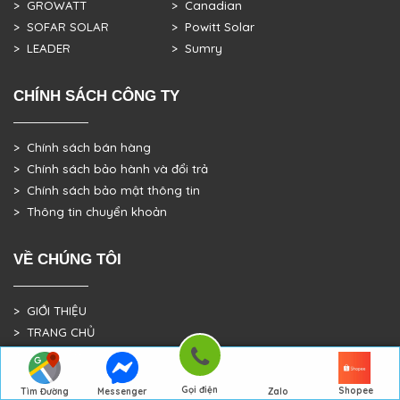
> GROWATT
> Canadian
> SOFAR SOLAR
> Powitt Solar
> LEADER
> Sumry
CHÍNH SÁCH CÔNG TY
> Chính sách bán hàng
> Chính sách bảo hành và đổi trả
> Chính sách bảo mật thông tin
> Thông tin chuyển khoản
VỀ CHÚNG TÔI
> GIỚI THIỆU
> TRANG CHỦ
> DỰ ÁN THỰC TẾ
Gọi điện
Shopee
Tìm Đường
Messenger
Zalo