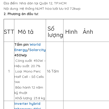
Địa điểm: Nhà dân tại Quận 12, TP.HCM
Nội dung: Hệ thống NLMT hòa lưới lưu trữ 7.2kwp
2. Phương án đầu tư:
Số
STT
Mô tả
Hình Ảnh
lượng
Tấm pin
World
Energy
/
Solarcity
450Wp
Công suất: 450W –
Hiệu suất: 20.7%
1
16 Tấm
Loại: Mono Perc
Half Cell – Số Cells:
144
Bảo hành 12 năm
kỹ thuật
Khối lượng: 23.8 kg
Inverter hybrid