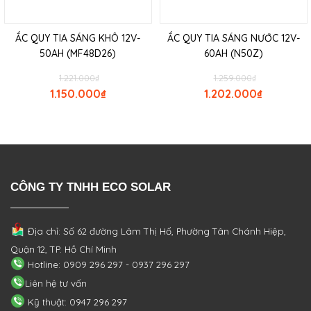
ẮC QUY TIA SÁNG KHÔ 12V-
ẮC QUY TIA SÁNG NƯỚC 12V-
50AH (MF48D26)
60AH (N50Z)
1.221.000
₫
1.259.000
₫
1.150.000
₫
1.202.000
₫
CÔNG TY TNHH ECO SOLAR
Địa chỉ: Số 62 đường Lâm Thị Hố, Phường
Tân Chánh Hiệp,
Quận 12, TP. Hồ Chí Minh
Hotline: 0909 296 297 - 0937 296 297
Liên hệ tư vấn
Kỹ thuật: 0947 296 297