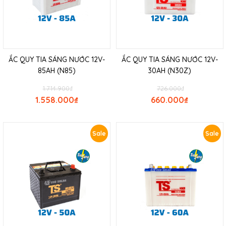
ẮC QUY TIA SÁNG NƯỚC 12V-
ẮC QUY TIA SÁNG NƯỚC 12V-
85AH (N85)
30AH (N30Z)
1.714.900
₫
726.000
₫
1.558.000
₫
660.000
₫
Sale
Sale