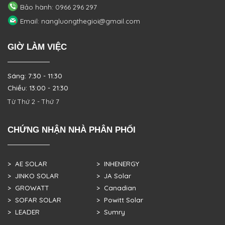
Bảo hành: 0966 296 297
Email: nangluongthegioi@gmail.com
GIỜ LÀM VIỆC
Sáng: 7:30 - 11:30
Chiều: 13:00 - 21:30
Từ Thứ 2 - Thứ 7
CHỨNG NHẬN NHÀ PHÂN PHỐI
> AE SOLAR
> INHENERGY
> JINKO SOLAR
> JA Solar
> GROWATT
> Canadian
> SOFAR SOLAR
> Powitt Solar
> LEADER
> Sumry