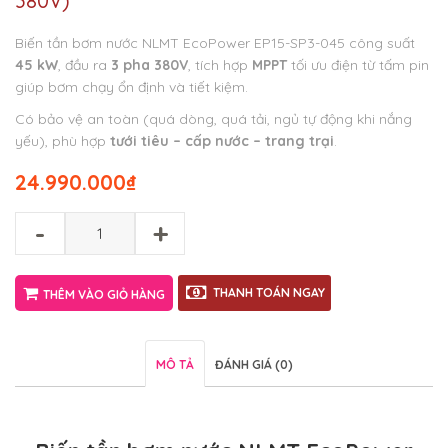
380V)
Biến tần bơm nước NLMT EcoPower EP15-SP3-045 công suất
45 kW
, đầu ra
3 pha 380V
, tích hợp
MPPT
tối ưu điện từ tấm pin
giúp bơm chạy ổn định và tiết kiệm.
Có bảo vệ an toàn (quá dòng, quá tải, ngủ tự động khi nắng
yếu), phù hợp
tưới tiêu – cấp nước – trang trại
.
24.990.000
₫
-
+
THANH TOÁN NGAY
THÊM VÀO GIỎ HÀNG
MÔ TẢ
ĐÁNH GIÁ (0)