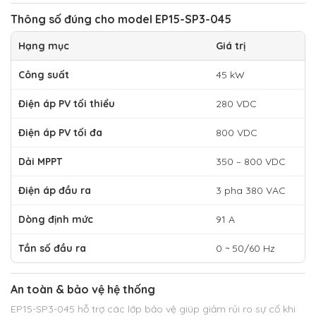
Thông số đúng cho model EP15-SP3-045
Hạng mục
Giá trị
Công suất
45 kW
Điện áp PV tối thiểu
280 VDC
Điện áp PV tối đa
800 VDC
Dải MPPT
350 – 800 VDC
Điện áp đầu ra
3 pha 380 VAC
Dòng định mức
91 A
Tần số đầu ra
0 ~ 50/60 Hz
An toàn & bảo vệ hệ thống
EP15-SP3-045 hỗ trợ các lớp bảo vệ giúp giảm rủi ro sự cố khi