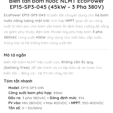
Biến tần bơm nước NLMT EcoPower
EP15-SP3-045 (45kW – 3 Pha 380V)
EcoPower EP15-SP3-045
là biến tần chuyên dụng cho
hệ bơm
nước năng lượng mặt trời
, tích hợp
MPPT
giúp tối ưu công
suất từ tấm pin,
cho bơm vận hành ổn định theo cường độ nắng
và giảm phụ thuộc điện lưới. Model này phù hợp bơm
3 pha
380VAC
công suất
45kW
,
ứng dụng cho tưới tiêu, cấp nước,
trang trại và hệ thống bơm công suất lớn.
Mô tả ngắn
Biến tần bơm NLMT hiệu suất cao,
không cần ắc quy
(battery-free)
, dễ vận hành và có lớp bảo vệ an toàn cho
biến tần – động cơ – hệ PV khi chạy tải lớn.
Tóm tắt nhanh
Model:
EP15-SP3-045
Công suất bơm phù hợp:
45kW
Đầu ra:
3 pha 380VAC •
Dòng định mức:
91A
PV vào:
Min 280VDC • Max 800VDC •
MPPT:
350–800VDC
Tần số:
0 ~ 50/60Hz