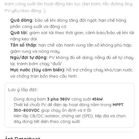
bơm công suất lớn hoạt động liên tục (kẹt bơm, tắc đường ống,
PV yếu/dao động…).
Quá dòng:
bảo vệ khi dòng tăng đột ngột, hạn chế hỏng
phần công suất và động cơ.
Quá tải:
giám sát tải theo thời gian, cảnh báo/bảo vệ khi tải
nặng kéo dài.
Tần số thấp:
hạn chế vận hành vùng tần số không phù hợp,
giảm rung và nóng máy.
Ngủ/đợi tự động:
PV không đủ sẽ dừng; nắng đủ sẽ tự chạy
lại, tránh bơm chạy “đuối”.
Mực nước (tùy cảm biến):
hỗ trợ chống chạy khô/cạn nước
và chống tràn bồn theo cấu hình.
Lưu ý lắp đặt:
Dùng đúng bơm
3 pha 380V
công suất
45kW
.
Thiết kế chuỗi PV để điện áp hoạt động nằm trong
MPPT
350–800VDC
giúp chạy ổn định và ít lỗi.
Nên lắp CB/DC isolator, chống sét (SPD), tiếp địa và chọn
dây đúng tiết diện theo công suất.