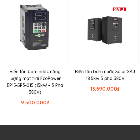
Biến tần bơm nước năng
Biến tần bơm nước Solar SAJ
lượng mặt trời EcoPower
18.5kw 3 pha 380V
EP15-SP3-015 (15kW – 3 Pha
13.690.000
₫
380V)
9.500.000
₫