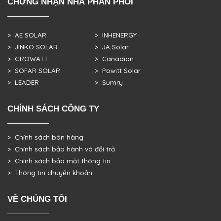
CHỨNG NHẬN NHÀ PHÂN PHỐI
> AE SOLAR
> INHENERGY
> JINKO SOLAR
> JA Solar
> GROWATT
> Canadian
> SOFAR SOLAR
> Powitt Solar
> LEADER
> Sumry
CHÍNH SÁCH CÔNG TY
> Chính sách bán hàng
> Chính sách bảo hành và đổi trả
> Chính sách bảo mật thông tin
> Thông tin chuyển khoản
VỀ CHÚNG TÔI