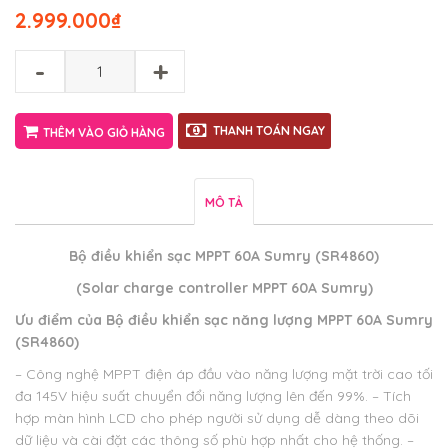
2.999.000
₫
-
+
THANH TOÁN NGAY
THÊM VÀO GIỎ HÀNG
MÔ TẢ
Bộ điều khiển sạc MPPT 60A Sumry (SR4860)
(Solar charge controller MPPT 60A Sumry)
Ưu điểm của
Bộ điều khiển sạc năng lượng MPPT 60A Sumry
(SR4860)
– Công nghệ MPPT điện áp đầu vào năng lượng mặt trời cao tối
đa 145V hiệu suất chuyển đổi năng lượng lên đến 99%.
– Tích
hợp màn hình LCD cho phép người sử dụng dễ dàng theo dõi
dữ liệu và cài đặt các thông số phù hợp nhất cho hệ thống.
–