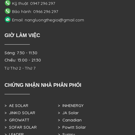
Kỹ thuật: 0947 296 297
Bảo hành: 0966 296 297
Email: nangluongthegioi@gmail.com
GIỜ LÀM VIỆC
Sáng: 7:30 - 11:30
Chiều: 13:00 - 21:30
Từ Thứ 2 - Thứ 7
CHỨNG NHẬN NHÀ PHÂN PHỐI
> AE SOLAR
> INHENERGY
> JINKO SOLAR
> JA Solar
> GROWATT
> Canadian
> SOFAR SOLAR
> Powitt Solar
> LEADER
> Sumry