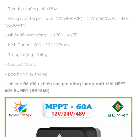
– Tiêu thụ không tải: <1.5w
– Công suất hệ pin input: 12V (800WP) – 24V (1600WP) – 48V
(3200WP)
– Nhiệt độ hoạt động: -20 ℃ ~ +45 ℃
– Kích Thước: 280 * 202 * 97mm
– Trọng Lượng: 3.6Kg
– Xuất xứ: China
– Bảo hành: 12 tháng
Hình ảnh
Bộ điều khiển sạc pin năng lượng mặt trời MPPT
60A
SUMRY (
SR4860)