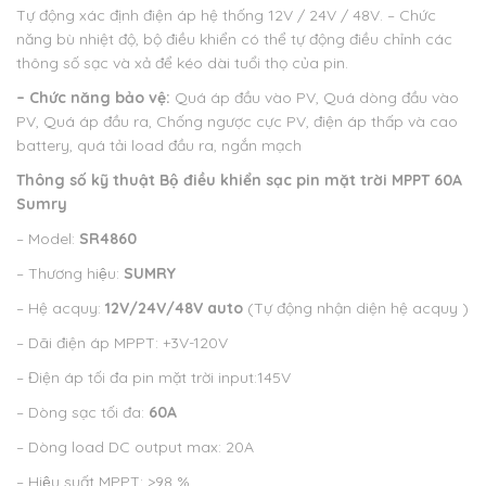
Tự động xác định điện áp hệ thống 12V / 24V / 48V.
– Chức
năng bù nhiệt độ, bộ điều khiển có thể tự động điều chỉnh các
thông số sạc và xả để kéo dài tuổi thọ của pin.
– Chức năng bảo vệ:
Quá áp đầu vào PV, Quá dòng đầu vào
PV, Quá áp đầu ra, Chống ngược cực PV, điện áp thấp và cao
battery, quá tải load đầu ra, ngắn mạch
Thông số kỹ thuật
Bộ điều khiển sạc pin mặt trời MPPT 60A
Sumry
– Model:
SR4860
– Thương hiệu:
SUMRY
– Hệ acquy:
12V/24V/48V auto
(Tự động nhận diện hệ acquy )
– Dãi điện áp MPPT: +3V-120V
– Điện áp tối đa pin mặt trời input:145V
– Dòng sạc tối đa:
60A
– Dòng load DC output max: 20A
– Hiệu suất MPPT: >98 %