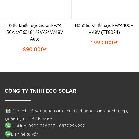
Điều khiển sạc Solar PWM
Bộ điều khiển sạc PWM 100A
50A (AT6048) 12V/24V/48V
– 48V (FT8024)
Auto
1.990.000
₫
890.000
₫
CÔNG TY TNHH ECO SOLAR
Địa chỉ: Số 62 đường Lâm Thị Hố, Phường
Tân Chánh Hiệp,
Quận 12, TP. Hồ Chí Minh
Hotline: 0909 296 297 - 0937 296 297
Liên hệ tư vấn