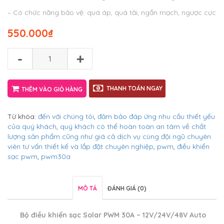
– Có chức năng bảo vệ: quá áp, quá tải, ngắn mạch, ngược cực
550.000
₫
-
+
THANH TOÁN NGAY
THÊM VÀO GIỎ HÀNG
Từ khóa:
đến với chúng tôi
,
đảm bảo đáp ứng nhu cầu thiết yếu
của quý khách
,
quý khách có thể hoàn toàn an tâm về chất
lượng sản phẩm cũng như giá cả dịch vụ cùng đội ngũ chuyên
viên tư vấn thiết kế và lắp đặt chuyên nghiệp
,
pwm
,
điều khiển
sạc pwm
,
pwm30a
MÔ TẢ
ĐÁNH GIÁ (0)
Bộ điều khiển sạc Solar PWM 30A – 12V/24V/48V Auto