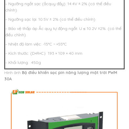
– Ngưỡng ngắt sạc (ắcquy đầy): 14.4V ± 2% (có thể điều
chỉnh)
– Ngưỡng sạc lại: 10.5V ± 2% (có thể điều chỉnh)
– Bảo vệ thấp áp Ắc quy tự động ngắt: U ≤ 10.2V ±2%. (có thể
điều chỉnh)
– Nhiệt độ làm việc: -15°C ~ +55°C
– Kích thước: (D×R×C）193 × 109 × 40 mm
– Khối lượng: 450g
Hình ảnh
Bộ điều khiển sạc pin năng lượng mặt trời PWM
30A