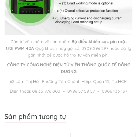
Cần tư vấn thêm về sản phẩm
Bộ điều khiển sạc pin mặt
trời PWM 40A
Quý khách hãy gọi số: 0909 296 297 hoặc đại lý
gần nhất để được hỗ trợ, tư vấn miễn phí.
CÔNG TY CÔNG NGHỆ ĐIỆN TỬ VIỄN THÔNG QUỐC TẾ ĐÔNG
DƯƠNG
62 Lâm Thị Hố, Phường Tân Chánh Hiệp, Quận 12, Tp.HCM
Điện thoại: 08.35 976 003 – 0986 57 58 57 – 0906 136 137
Sản phẩm tương tự