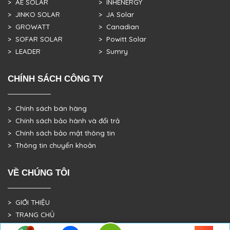
> AE SOLAR
> INHENERGY
> JINKO SOLAR
> JA Solar
> GROWATT
> Canadian
> SOFAR SOLAR
> Powitt Solar
> LEADER
> Sumry
CHÍNH SÁCH CÔNG TY
> Chính sách bán hàng
> Chính sách bảo hành và đổi trả
> Chính sách bảo mật thông tin
> Thông tin chuyển khoản
VỀ CHÚNG TÔI
> GIỚI THIỆU
> TRANG CHỦ
> DỰ ÁN THỰC TẾ