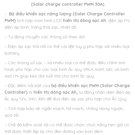
(Solar charge controller PWM 30A)
–
Bộ điều khiển sạc năng lượng (Solar Charge Controller
PWM)
tích hợp màn hình LCD
hiển thị dòng sạc Ah
, điện áp PV,
điện áp bình, trạng thái sạc, nhiệt độ…
– Tự động chuyển các thông số theo dõi
– Điện áp sạc thả nổi có thể cài đặt tùy ý phù hợp với nhiều loại
battery
– Các thông số sạc – xả nhiều loại có thể được điều chỉnh linh
hoạt, phù hợp cho các loại bình ắc quy VRLA AGM, GEL và bình
axit chì giúp kéo dài tuổi thọ cho bình ắc quy.
– Đặc điểm nổi bật của
bộ điều khiển sạc PWM
(Solar Charge
Controller)
là
hiển thị dòng sạc Ah,
tự động nhận diện điện áp
ắc quy 12V, 24V, 48V để đưa điện áp sạc phù hợp cho Ắc Quy.
– Tích hợp bảo vệ: ngắn mạch, hở mạch, chống dòng ngược,
quá tải
– Chế độ kiểm soát tải có thể được chọn, chức năng hẹn giờ có
thể được thiết lập lại cho đèn đường vào ban đêm.