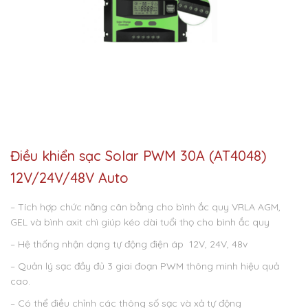
Điều khiển sạc Solar PWM 30A (AT4048)
12V/24V/48V Auto
– Tích hợp chức năng cân bằng cho bình ắc quy VRLA AGM,
GEL và bình axit chì giúp kéo dài tuổi thọ cho bình ắc quy
– Hệ thống nhận dạng tự động điện áp 12V, 24V, 48v
– Quản lý sạc đầy đủ 3 giai đoạn PWM thông minh hiệu quả
cao.
– Có thể điều chỉnh các thông số sạc và xả tự động