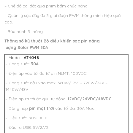
– Chế độ cài đặt qua phím bấm chức năng.
– Quản lý sạc đầy đủ 3 giai đoạn PWM thông minh hiệu quả
cao.
– Bảo hành 3 tháng
Thông số kỹ thuật
Bộ điều khiển sạc pin năng
lượng Solar PWM 30A
– Model:
AT4048
– Công suất:
30A
– Điện áp vào tối đa từ pin NLMT: 100VDC
– Công suất đầu vào max: 360W/12V – 720W/24V –
1440W/48V
– Điện áp ra tải ắc quy tự động:
12VDC/24VDC/48VDC
– Dòng nạp
pin mặt trời
vào tối đa: 30A Max.
– Hiệu suất: 90% ± 10
– Đầu ra USB: 5V/2A*2