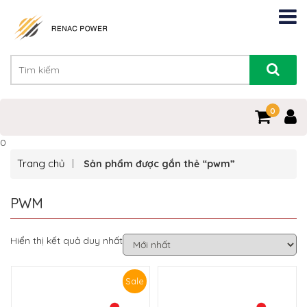
0
0
Trang chủ
Sản phẩm được gắn thẻ “pwm”
PWM
Hiển thị kết quả duy nhất
Sale