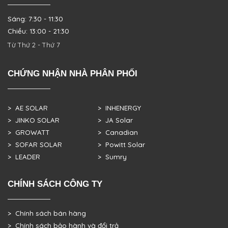
Sáng: 7:30 - 11:30
Chiều: 13:00 - 21:30
Từ Thứ 2 - Thứ 7
CHỨNG NHẬN NHÀ PHÂN PHỐI
> AE SOLAR
> INHENERGY
> JINKO SOLAR
> JA Solar
> GROWATT
> Canadian
> SOFAR SOLAR
> Powitt Solar
> LEADER
> Sumry
CHÍNH SÁCH CÔNG TY
> Chính sách bán hàng
> Chính sách bảo hành và đổi trả