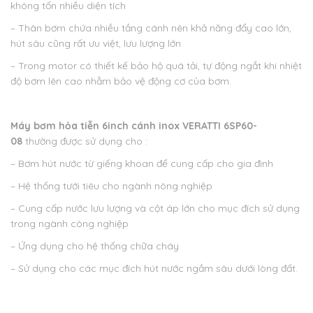
không tốn nhiều diện tích
– Thân bơm chứa nhiều tầng cánh nên khả năng đẩy cao lớn,
hút sâu cũng rất ưu việt, lưu lượng lớn
– Trong motor có thiết kế bảo hộ quá tải, tự động ngắt khi nhiệt
độ bơm lên cao nhằm bảo vệ động cơ của bơm.
Máy bơm hỏa tiễn 6inch cánh inox VERATTI 6SP60-
08
thường được sử dụng cho :
– Bơm hút nước từ giếng khoan để cung cấp cho gia đình
– Hệ thống tưới tiêu cho ngành nông nghiệp
– Cung cấp nước lưu lượng và cột áp lớn cho mục đích sử dụng
trong ngành công nghiệp
– Ứng dụng cho hệ thống chữa cháy
– Sử dụng cho các mục đích hút nước ngầm sâu dưới lòng đất.