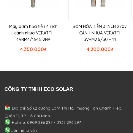
Máy bơm hỏa tiễn 4 inch
BƠM HỎA TIỄN 3 INCH 220v
cánh nhựa VERATTI
CÁNH NHỰA VERATTI
4VRM4/16-1.5 2HP
3VRM2.5/30 – 1.1
4.350.000
₫
4.200.000
₫
CÔNG TY TNHH ECO SOLAR
Địa chỉ: Số 62 đường Lâm Thị Hố, Phường
Tân Chánh Hiệp,
Quận 12, TP. Hồ Chí Minh
Hotline: 0909 296 297 - 0937 296 297
Liên hệ tư vấn