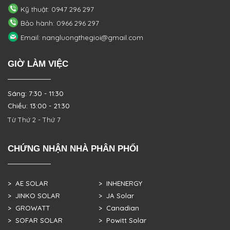
Kỹ thuật: 0947 296 297
Bảo hành: 0966 296 297
Email: nangluongthegioi@gmail.com
GIỜ LÀM VIỆC
Sáng: 7:30 - 11:30
Chiều: 13:00 - 21:30
Từ Thứ 2 - Thứ 7
CHỨNG NHẬN NHÀ PHÂN PHỐI
> AE SOLAR
> INHENERGY
> JINKO SOLAR
> JA Solar
> GROWATT
> Canadian
> SOFAR SOLAR
> Powitt Solar