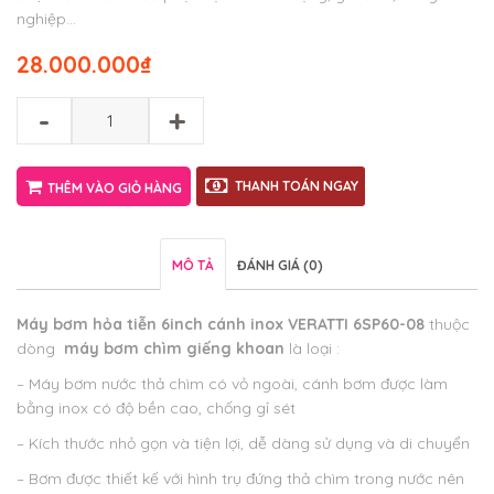
nghiệp…
28.000.000
₫
-
+
THANH TOÁN NGAY
THÊM VÀO GIỎ HÀNG
MÔ TẢ
ĐÁNH GIÁ (0)
Máy bơm hỏa tiễn 6inch cánh inox VERATTI 6SP60-08
thuộc
dòng
máy bơm chìm giếng khoan
là loại :
– Máy bơm nước thả chìm có vỏ ngoài, cánh bơm được làm
bằng inox có độ bền cao, chống gỉ sét
– Kích thước nhỏ gọn và tiện lợi, dễ dàng sử dụng và di chuyển
– Bơm được thiết kế với hình trụ đứng thả chìm trong nước nên