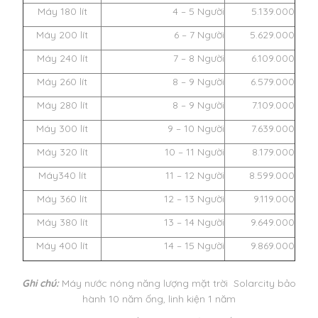
Máy 180 lít
4 – 5 Người
5.139.000
Máy 200 lít
6 – 7 Người
5.629.000
Máy 240 lít
7 – 8 Người
6.109.000
Máy 260 lít
8 – 9 Người
6.579.000
Máy 280 lít
8 – 9 Người
7.109.000
Máy 300 lít
9 – 10 Người
7.639.000
Máy 320 lít
10 – 11 Người
8.179.000
Máy340 lít
11 – 12 Người
8.599.000
Máy 360 lít
12 – 13 Người
9.119.000
Máy 380 lít
13 – 14 Người
9.649.000
Máy 400 lít
14 – 15 Người
9.869.000
Ghi chú:
Máy nước nóng năng lượng mặt trời Solarcity bảo
hành 10 năm ống, linh kiện 1 năm