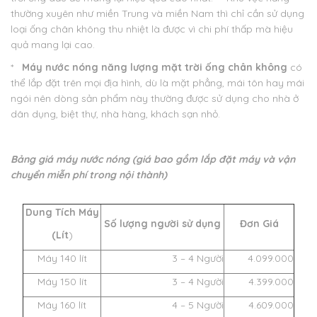
thường xuyên như miền Trung và miền Nam thì chỉ cần sử dụng
loại ống chân không thu nhiệt là được vì chi phí thấp mà hiệu
quả mang lại cao.
*
Máy nước nóng năng lượng mặt trời ống chân không
có
thể lắp đặt trên mọi địa hình, dù là mặt phẳng, mái tôn hay mái
ngói nên dòng sản phẩm này thường được sử dụng cho nhà ở
dân dụng, biệt thự, nhà hàng, khách sạn nhỏ.
Bảng giá máy nước nóng (giá bao gồm lắp đặt máy và vận
chuyển miễn phí trong nội thành​)
Dung Tích Máy
Số lượng người sử dụng
Đơn Giá
(Lít
)
Máy 140 lít
3 – 4 Người
4.099.000
Máy 150 lít
3 – 4 Người
4.399.000
Máy 160 lít
4 – 5 Người
4.609.000