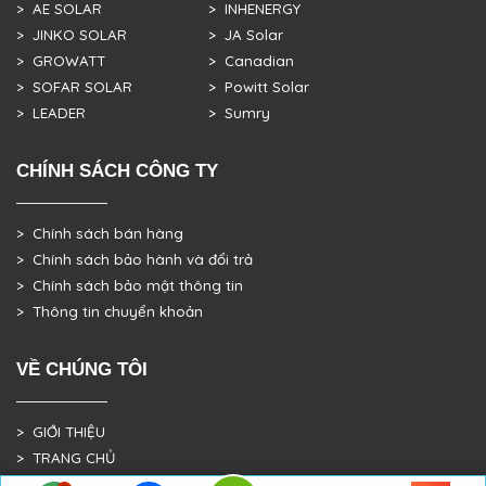
> AE SOLAR
> INHENERGY
> JINKO SOLAR
> JA Solar
> GROWATT
> Canadian
> SOFAR SOLAR
> Powitt Solar
> LEADER
> Sumry
CHÍNH SÁCH CÔNG TY
> Chính sách bán hàng
> Chính sách bảo hành và đổi trả
> Chính sách bảo mật thông tin
> Thông tin chuyển khoản
VỀ CHÚNG TÔI
> GIỚI THIỆU
> TRANG CHỦ
> DỰ ÁN THỰC TẾ