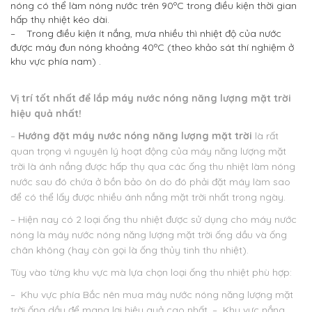
nóng có thể làm nóng nước trên 90ºC trong điều kiện thời gian
hấp thụ nhiệt kéo dài.
– Trong điều kiện ít nắng, mưa nhiều thì nhiệt độ của nước
được máy đun nóng khoảng 40ºC (theo khảo sát thí nghiệm ở
khu vực phía nam) .
Vị trí tốt nhất để lắp máy nước nóng năng lượng mặt trời
hiệu quả nhất!
–
Hướng đặt máy nước nóng năng lượng mặt trời
là rất
quan trọng vì nguyên lý hoạt động của máy năng lượng mặt
trời là ánh nắng được hấp thụ qua các ống thu nhiệt làm nóng
nước sau đó chứa ở bồn bảo ôn do đó phải đặt máy làm sao
để có thể lấy được nhiều ánh nắng mặt trời nhất trong ngày.
– Hiện nay có 2 loại ống thu nhiệt được sử dụng cho máy nước
nóng là máy nước nóng năng lượng mặt trời ống dầu và ống
chân không (hay còn gọi là ống thủy tinh thu nhiệt).
Tùy vào từng khu vực mà lựa chọn loại ống thu nhiệt phù hợp:
– Khu vực phía Bắc nên mua máy nước nóng năng lượng mặt
trời ống dầu để mang lại hiệu quả cao nhất.
– Khu vực nắng