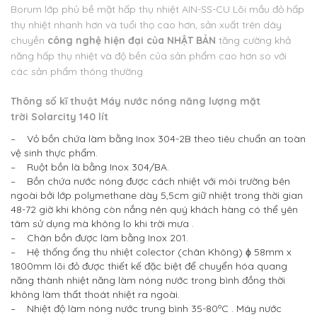
Borum lớp phủ bề mặt hấp thụ nhiệt AIN-SS-CU Lõi mầu đỏ hấp
thụ nhiệt nhanh hơn và tuổi thọ cao hơn, sản xuất trên dây
chuyền
công nghệ hiện đại của NHẬT BẢN
tăng cường khả
năng hấp thụ nhiệt và độ bền của sản phẩm cao hơn so với
các sản phẩm thông thường
Thông số kĩ thuật Máy nước nóng năng lượng mặt
trời Solarcity 140 lít
– Vỏ bồn chứa làm bằng Inox 304-2B theo tiêu chuẩn an toàn
vệ sinh thực phẩm.
– Ruột bồn là bằng Inox 304/BA.
– Bồn chứa nước nóng được cách nhiệt với môi trường bên
ngoài bởi lớp polymethane dày 5,5cm giữ nhiệt trong thời gian
48-72 giờ khi không còn nắng nên quý khách hàng có thể yên
tâm sử dụng mà không lo khi trời mưa .
– Chân bồn được làm bằng Inox 201.
– Hệ thống ống thu nhiệt colector (chân Không) ϕ 58mm x
1800mm lõi đỏ được thiết kế đặc biệt để chuyển hóa quang
năng thành nhiệt năng làm nóng nước trong bình đồng thời
không làm thất thoát nhiệt ra ngoài.
– Nhiệt độ làm nóng nước trung bình 35-80ºC . Máy nước