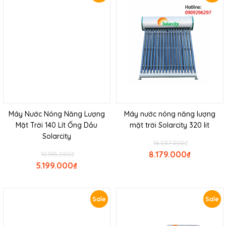
Máy Nước Nóng Năng Lượng
Máy nước nóng năng lượng
Mặt Trời 140 Lít Ống Dầu
mặt trời Solarcity 320 lit
Solarcity
16.037.000
₫
8.179.000
₫
10.195.000
₫
5.199.000
₫
Sale
Sale