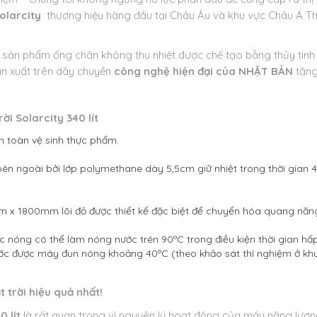
olarcity
thương hiệu hàng đầu tại Châu Âu và khu vực Châu Á Th
sản phẩm ống chân không thu nhiệt được chế tạo bằng thủy tinh
ản xuất trên dây chuyền
công nghệ hiện đại của NHẬT BẢN
tăng
ời Solarcity 340 l
ít
 toàn vệ sinh thực phẩm.
n ngoài bởi lớp polymethane dày 5,5cm giữ nhiệt trong thời gian 
 x 1800mm lõi đỏ được thiết kế đặc biệt để chuyển hóa quang năng
nóng có thể làm nóng nước trên 90ºC trong điều kiện thời gian hấp 
nước được máy đun nóng khoảng 40ºC (theo khảo sát thí nghiệm ở kh
 trời hiệu quả nhất!
4
0 l
ít
là rất quan trọng vì nguyên lý hoạt động của máy năng lượn