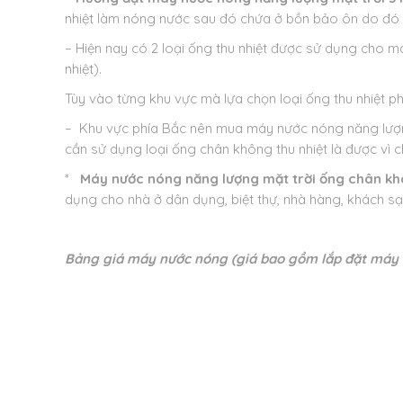
nhiệt làm nóng nước sau đó chứa ở bồn bảo ôn do đó p
– Hiện nay có 2 loại ống thu nhiệt được sử dụng cho 
nhiệt).
Tùy vào từng khu vực mà lựa chọn loại ống thu nhiệt p
– Khu vực phía Bắc nên mua máy nước nóng năng lượng
cần sử dụng loại ống chân không thu nhiệt là được vì c
*
Máy nước nóng năng lượng mặt trời ống chân k
dụng cho nhà ở dân dụng, biệt thự, nhà hàng, khách sạ
Bảng giá máy nước nóng (giá bao gồm lắp đặt máy v