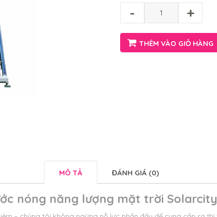
-
+
THÊM VÀO GIỎ HÀNG
MÔ TẢ
ĐÁNH GIÁ (0)
c nóng năng lượng mặt trời Solarcity 
ệm – chúng tôi không ngừng nỗ lực phấn đấu để cung cấp ra thị 