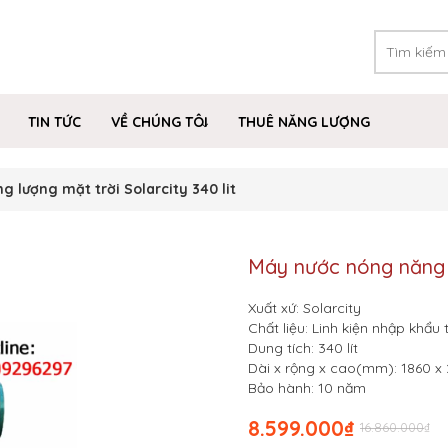
TIN TỨC
VỀ CHÚNG TÔI
THUÊ NĂNG LƯỢNG
 lượng mặt trời Solarcity 340 lit
Máy nước nóng năng lư
Xuất xứ: Solarcity
Chất liệu: Linh kiện nhập khẩu
Dung tích: 340 lít
Dài x rộng x cao(mm): 1860 x
Bảo hành: 10 năm
8.599.000
₫
16.860.000
₫