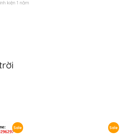
nh kiện 1 năm
rời
Sale
Sale