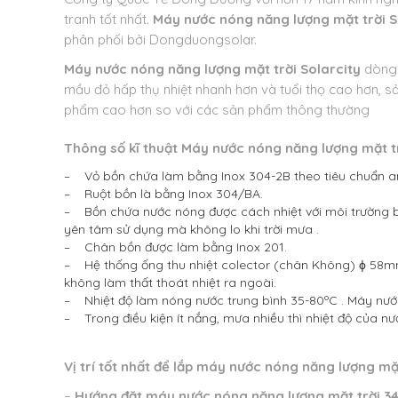
tranh tốt nhất.
Máy nước nóng năng lượng mặt trời S
phân phối bởi Dongduongsolar.
Máy nước nóng năng lượng mặt trời Solarcity
dòng 
mầu đỏ hấp thụ nhiệt nhanh hơn và tuổi thọ cao hơn, s
phẩm cao hơn so với các sản phẩm thông thường
Thông số kĩ thuật Máy nước nóng năng lượng mặt tr
– Vỏ bồn chứa làm bằng Inox 304-2B theo tiêu chuẩn an
– Ruột bồn là bằng Inox 304/BA.
– Bồn chứa nước nóng được cách nhiệt với môi trường bê
yên tâm sử dụng mà không lo khi trời mưa .
– Chân bồn được làm bằng Inox 201.
– Hệ thống ống thu nhiệt colector (chân Không) ϕ 58mm
không làm thất thoát nhiệt ra ngoài.
– Nhiệt độ làm nóng nước trung bình 35-80ºC . Máy nước 
– Trong điều kiện ít nắng, mưa nhiều thì nhiệt độ của 
Vị trí tốt nhất để lắp máy nước nóng năng lượng mặt
–
Hướng đặt máy nước nóng năng lượng mặt trời 3