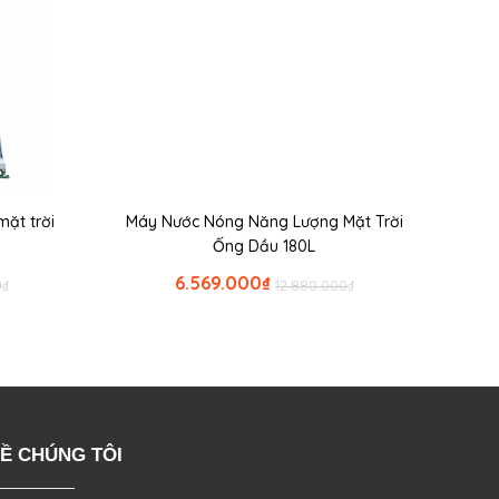
ặt trời
Máy Nước Nóng Năng Lượng Mặt Trời
Ống Dầu 180L
6.569.000
₫
0
₫
12.880.000
₫
Ề CHÚNG TÔI