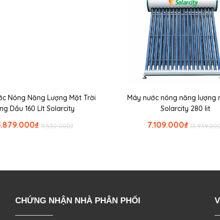
c Nóng Năng Lượng Mặt Trời
Máy nước nóng năng lượng m
ng Dầu 160 Lít Solarcity
Solarcity 280 lit
5.879.000
₫
7.109.000
₫
11.530.000
₫
13.939.00
CHỨNG NHẬN NHÀ PHÂN PHỐI
V