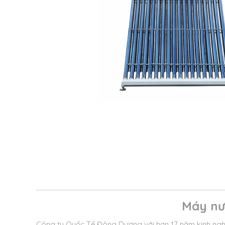
Máy nướ
Công ty Quốc Tế Đông Dương với hơn 17 năm kinh nghi