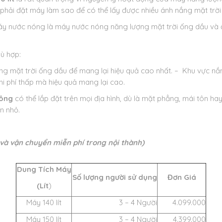
hải đặt máy làm sao để có thể lấy được nhiều ánh nắng mặt trời
máy nước nóng là máy nước nóng năng lượng mặt trời ống dầu và ố
hù hợp:
 mặt trời ống dầu để mang lại hiệu quả cao nhất.
– Khu vực nắn
hi phí thấp mà hiệu quả mang lại cao.
hông
có thể lắp đặt trên mọi địa hình, dù là mặt phẳng, mái tôn 
n nhỏ.
à vận chuyển miễn phí trong nội thành​)
Dung Tích Máy
Số lượng người sử dụng
Đơn Giá
(Lít
)
Máy 140 lít
3 – 4 Người
4.099.000
Máy 150 lít
3 – 4 Người
4.399.000