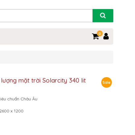
0
ợng mặt trời Solarcity 340 lit
Sale
 tiêu chuẩn Châu Âu
 2600 x 1200