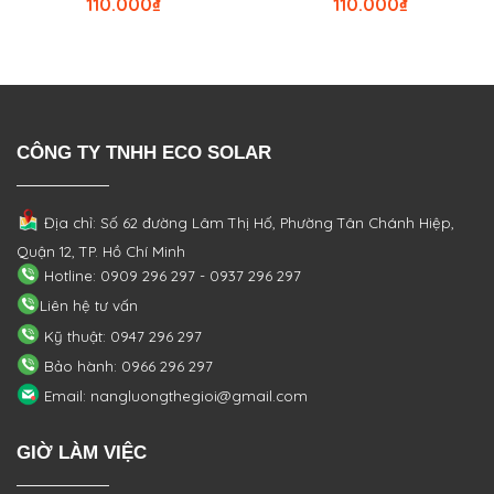
110.000
₫
110.000
₫
CÔNG TY TNHH ECO SOLAR
Địa chỉ: Số 62 đường Lâm Thị Hố, Phường
Tân Chánh Hiệp,
Quận 12, TP. Hồ Chí Minh
Hotline: 0909 296 297 - 0937 296 297
Liên hệ tư vấn
Kỹ thuật: 0947 296 297
Bảo hành: 0966 296 297
Email: nangluongthegioi@gmail.com
GIỜ LÀM VIỆC