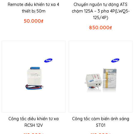
Remote điều khiển từ xa 4
Chuyển nguồn tự động ATS
thiết bị 50m
chậm 125A – 3 pha 4P(LWQ5-
125/4P)
50.000
₫
850.000
₫
Công tắc điều khiển từ xa
Công tắc cảm biến ánh sáng
RC5H 12V
ST01