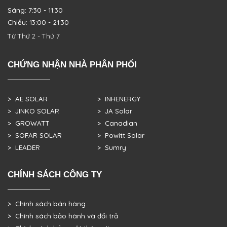
Sáng: 7:30 - 11:30
Chiều: 13:00 - 21:30
Từ Thứ 2 - Thứ 7
CHỨNG NHẬN NHÀ PHÂN PHỐI
> AE SOLAR
> INHENERGY
> JINKO SOLAR
> JA Solar
> GROWATT
> Canadian
> SOFAR SOLAR
> Powitt Solar
> LEADER
> Sumry
CHÍNH SÁCH CÔNG TY
> Chính sách bán hàng
> Chính sách bảo hành và đổi trả